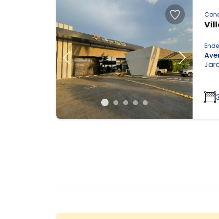
Con
Vil
Ende
Ave
Previous
Next
Jard