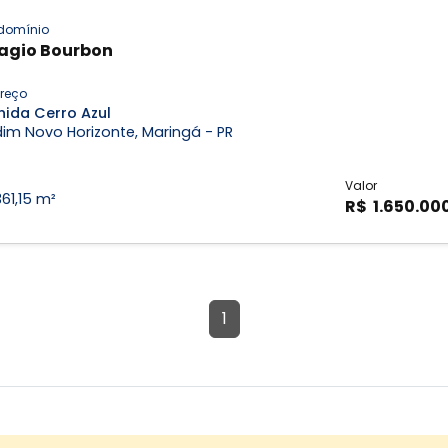
domínio
lagio Bourbon
reço
nida Cerro Azul
im Novo Horizonte, Maringá - PR
Valor
361,15 m²
R$ 1.650.00
1