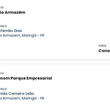
cio
tio Armazém
reço
 Fernão Dias
a Armazem, Maringá - PR
Valor
Cons
cio
nom Parque Empresarial
reço
nida Carneiro Leão
a Armazem, Maringá - PR