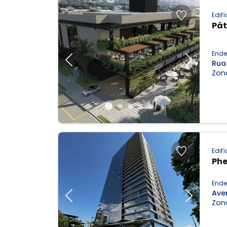
Edifí
Pá
Ende
Rua
Previous
Next
Zon
Edifí
Phe
Ende
Ave
Previous
Next
Zon