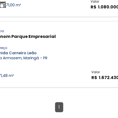
Valor
71,00 m²
R$ 1.080.00
cio
nom Parque Empresarial
reço
nida Carneiro Leão
a Armazem, Maringá - PR
Valor
71,48 m²
R$ 1.672.43
1