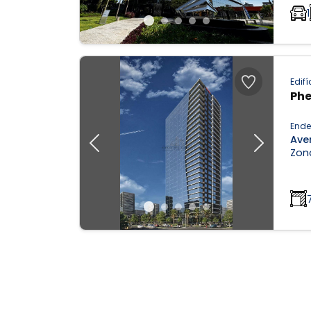
1
Edifí
Phe
Ende
Ave
Previous
Next
Zon