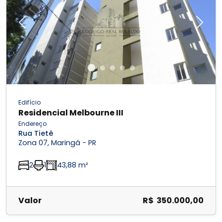
Previous
Next
Edifício
Residencial Melbourne III
Endereço
Rua Tietê
Zona 07, Maringá - PR
2
1
43,88 m²
Valor
R$ 350.000,00