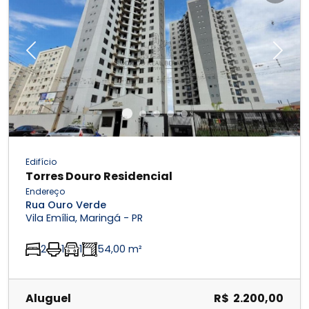
Previous
Next
Edifício
Torres Douro Residencial
Endereço
Rua Ouro Verde
Vila Emília, Maringá - PR
2
1
1
54,00 m²
Aluguel
R$ 2.200,00