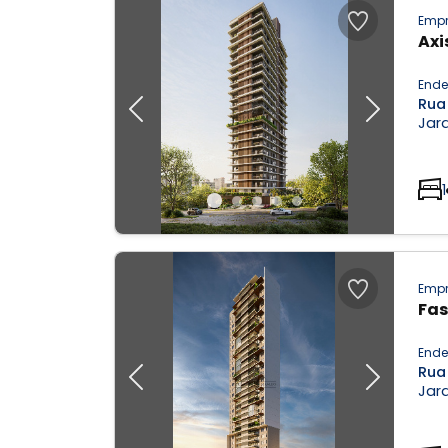
Empr
Axi
Ende
Rua
Previous
Next
Jar
1
Empr
Fas
Ende
Rua
Previous
Next
Jar