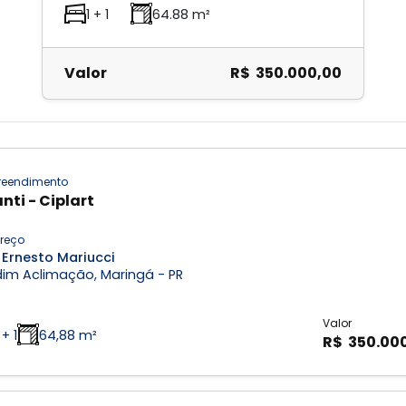
1 + 1
64.88 m²
Valor
R$ 350.000,00
eendimento
nti - Ciplart
reço
 Ernesto Mariucci
dim Aclimação, Maringá - PR
Valor
 + 1
64,88 m²
R$ 350.00