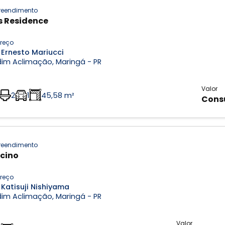
eendimento
s Residence
reço
 Ernesto Mariucci
dim Aclimação, Maringá - PR
Valor
2
1
45,58 m²
Cons
eendimento
cino
reço
 Katisuji Nishiyama
dim Aclimação, Maringá - PR
Valor