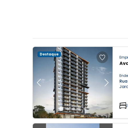
Destaque
Empr
Ava
Ende
Rua
Previous
Next
Jar
1