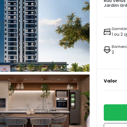
Rua Venus
Jardim Gré
Dormitór
1 ou 2 
Banheir
2
Valor