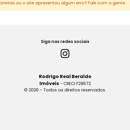
rretas ou o site apresentou algum erro? Fale com a gente.
Academia;
NÃO PERCA
AGENDE JÁ 
(44) 99950
Siga nas redes sociais
Rodrigo Real Beraldo
Imóveis
- CRECI F29672
© 2026 - Todos os direitos reservados.