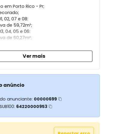
 em Porto Rico - Pr;
ecorado;
1, 02, 07 e 08:
iva de 59,72m²;
3, 04, 05 e 06:
iva de 60,27m²;
de de dividir e fazer dois estúdios para
Ver mais
or temporada;
s da Infraestrutura:
o anúncio
stas;
;
 do anunciante:
00000699
 SUB100:
64220000953
;
;
et;
gos;
ts;
Reportar erro