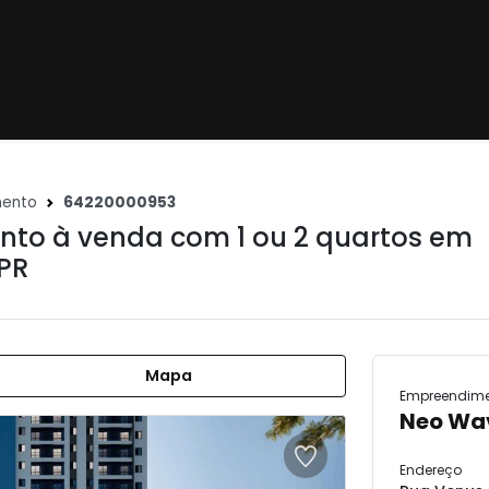
mento
64220000953
to à venda com 1 ou 2 quartos em
 PR
Mapa
Empreendim
Neo Wa
Endereço