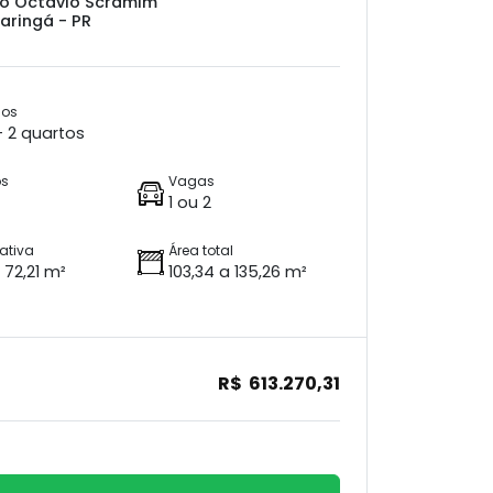
io Octávio Scramim
aringá - PR
ios
 + 2 quartos
os
Vagas
1 ou 2
vativa
Área total
 72,21 m²
103,34 a 135,26 m²
R$ 613.270,31