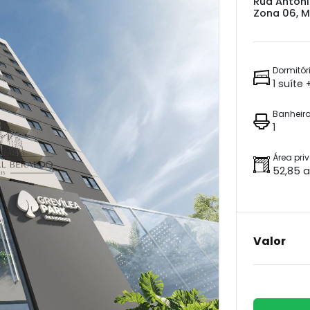
Rua Antôn
Zona 06, M
Dormitór
1 suíte
Banheir
1
Área pri
52,85 a
Valor