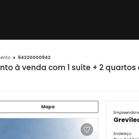
mento
64220000942
o à venda com 1 suíte + 2 quartos
Mapa
Empreendim
Grevíle
Endereço