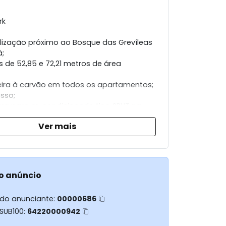
rk
lização próximo ao Bosque das Grevíleas
;
s de 52,85 e 72,21 metros de área
ira à carvão em todos os apartamentos;
esso;
ura para ar-condicionado tipo SPLIT na
 e dormitórios;
Ver mais
ividual de gás, água e energia elétrica;
venaria;
as de garagem cobertas;
 ESSA OPORTUNIDADE
o anúncio
UMA VISITA!
 do anunciante:
00000686
 SUB100:
64220000942
-6051 - RODRIGO.