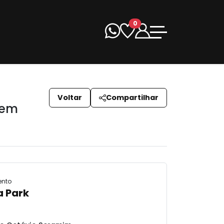
0
Voltar
Compartilhar
 em
ento
a Park